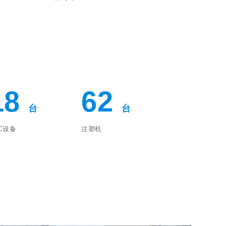
18
62
台
台
C设备
注塑机